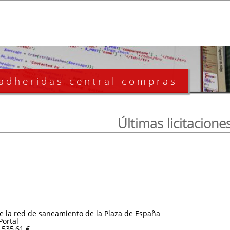
 adheridas central compras
Últimas licitacione
e la red de saneamiento de la Plaza de España
Portal
.535,61 €