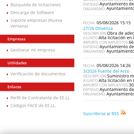
Ayuntamiento d
Búsqueda de licitaciones
ENTIDAD:
Ayuntamient
ORGANISMO:
Descarga de Software
Soporte empresas (Nueva
05/08/2026 15:15
ventana)
27/26 Olivenza
Obra de adecu
DESCRIPCIÓN:
Alta licitación en 
ASUNTO:
Empresas
66
IMPORTE CON IMPUESTOS:
Ayuntamiento de
ENTIDAD:
Gestionar mi empresa
Ayuntamiento
ORGANISMO:
Utilidades
05/08/2026 14:26
3/2026 Fuente del Arco
Verificación de documentos
Suministro m
DESCRIPCIÓN:
Alta licitación en 
ASUNTO:
30
IMPORTE CON IMPUESTOS:
Enlaces
Ayuntamiento de
ENTIDAD:
Ayuntamiento
ORGANISMO:
Perfil de Contratante de EE.LL.
Códigos FACE de EE.LL.
Suscribirse al RSS