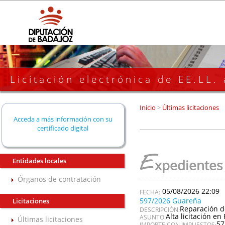
Licitación electrónica de EE.LL.
Inicio
>
Últimas licitaciones
Acceda a más información con su
certificado digital
E
Entidades locales
xpedientes
Órganos de contratación
05/08/2026 22:09
597/2026 Guareña
Licitaciones
Reparación d
DESCRIPCIÓN:
Alta licitación en 
ASUNTO:
Últimas licitaciones
57
IMPORTE CON IMPUESTOS: