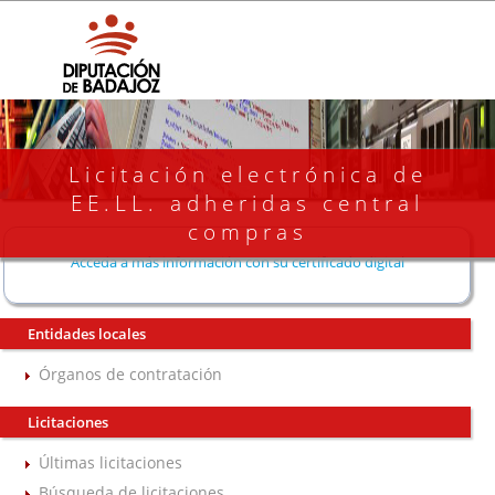
Licitación electrónica de
EE.LL. adheridas central
compras
Acceda a más información con su certificado digital
Entidades locales
Órganos de contratación
Licitaciones
Últimas licitaciones
Búsqueda de licitaciones