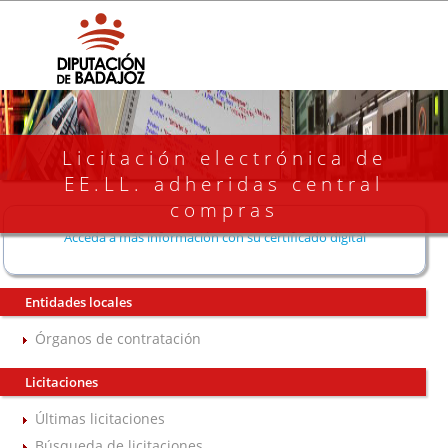
Licitación electrónica de
EE.LL. adheridas central
compras
Acceda a más información con su certificado digital
Entidades locales
Órganos de contratación
Licitaciones
Últimas licitaciones
Búsqueda de licitaciones