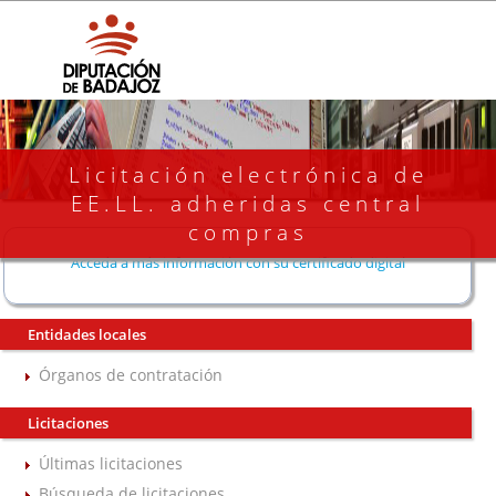
Licitación electrónica de
EE.LL. adheridas central
compras
Acceda a más información con su certificado digital
Entidades locales
Órganos de contratación
Licitaciones
Últimas licitaciones
Búsqueda de licitaciones