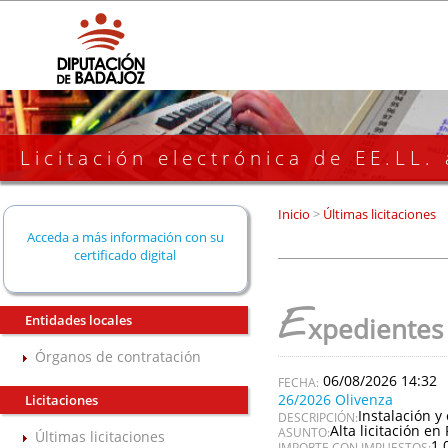
Licitación electrónica de EE.LL.
Inicio
>
Últimas licitaciones
Acceda a más información con su
certificado digital
E
Entidades locales
xpedientes
Órganos de contratación
06/08/2026 14:32
26/2026 Olivenza
Licitaciones
Instalación y
DESCRIPCIÓN:
Alta licitación en 
ASUNTO:
Últimas licitaciones
1.
IMPORTE CON IMPUESTOS: