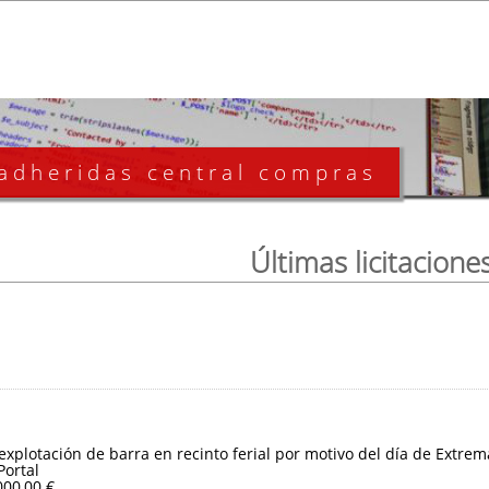
 adheridas central compras
Últimas licitacione
 explotación de barra en recinto ferial por motivo del día de Extre
Portal
000,00 €