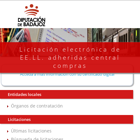
Licitación electrónica de
EE.LL. adheridas central
compras
Acceda a más información con su certificado digital
Entidades locales
Órganos de contratación
Licitaciones
Últimas licitaciones
Búsqueda de licitaciones