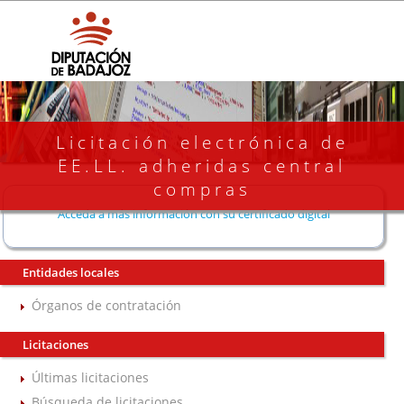
Licitación electrónica de
EE.LL. adheridas central
compras
Acceda a más información con su certificado digital
Entidades locales
Órganos de contratación
Licitaciones
Últimas licitaciones
Búsqueda de licitaciones