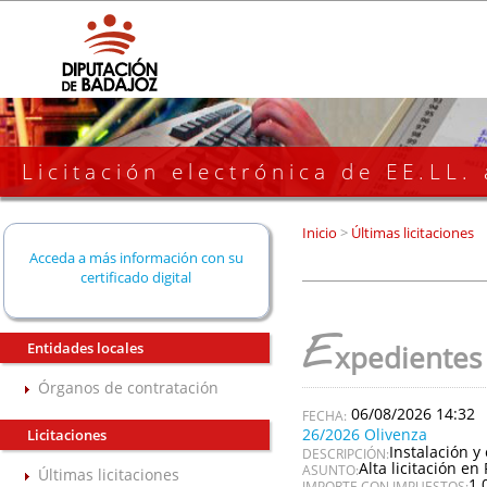
Licitación electrónica de EE.LL.
Inicio
>
Últimas licitaciones
Acceda a más información con su
certificado digital
E
Entidades locales
xpedientes
Órganos de contratación
06/08/2026 14:32
26/2026 Olivenza
Licitaciones
Instalación y
DESCRIPCIÓN:
Alta licitación en 
ASUNTO:
Últimas licitaciones
1.
IMPORTE CON IMPUESTOS: