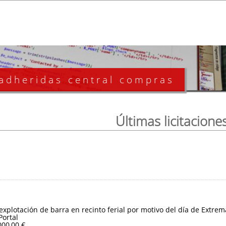
 adheridas central compras
Últimas licitacione
 explotación de barra en recinto ferial por motivo del día de Extre
Portal
000,00 €