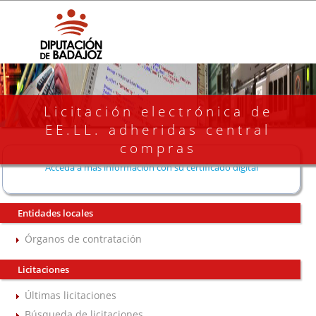
Licitación electrónica de
EE.LL. adheridas central
compras
Acceda a más información con su certificado digital
Entidades locales
Órganos de contratación
Licitaciones
Últimas licitaciones
Búsqueda de licitaciones