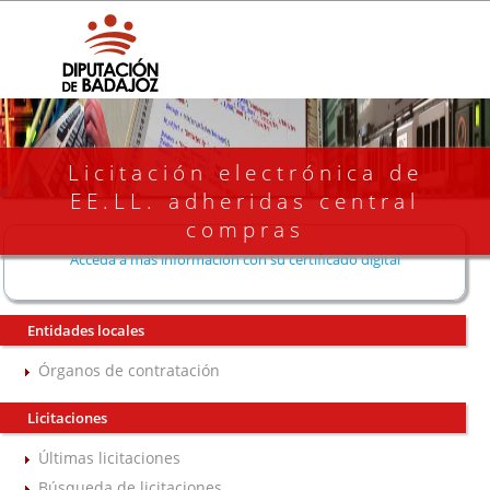
Licitación electrónica de
EE.LL. adheridas central
compras
Acceda a más información con su certificado digital
Entidades locales
Órganos de contratación
Licitaciones
Últimas licitaciones
Búsqueda de licitaciones