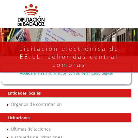
Licitación electrónica de
EE.LL. adheridas central
compras
Acceda a más información con su certificado digital
Entidades locales
Órganos de contratación
Licitaciones
Últimas licitaciones
Búsqueda de licitaciones