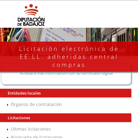
Licitación electrónica de
EE.LL. adheridas central
compras
Acceda a más información con su certificado digital
Entidades locales
Órganos de contratación
Licitaciones
Últimas licitaciones
Búsqueda de licitaciones