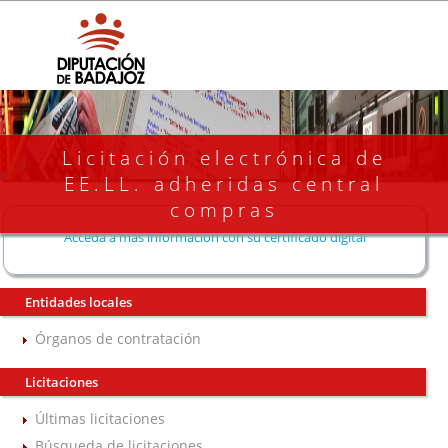
Licitación electrónica de
EE.LL. adheridas central
compras
Acceda a más información con su certificado digital
Entidades locales
Órganos de contratación
Licitaciones
Últimas licitaciones
Búsqueda de licitaciones