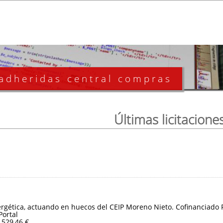
 adheridas central compras
Últimas licitacione
ergética, actuando en huecos del CEIP Moreno Nieto. Cofinanciado
Portal
.529,46 €