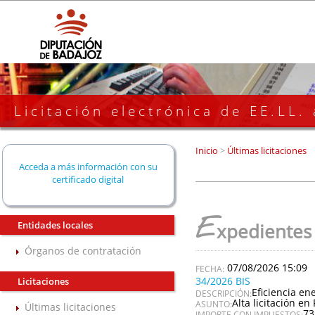
Licitación electrónica de EE.LL.
Inicio
>
Últimas licitaciones
Acceda a más información con su
certificado digital
E
Entidades locales
xpedientes
Órganos de contratación
07/08/2026 15:09
34/2026 BIS
Licitaciones
Eficiencia en
DESCRIPCIÓN:
Alta licitación en 
ASUNTO:
Últimas licitaciones
73
IMPORTE CON IMPUESTOS: