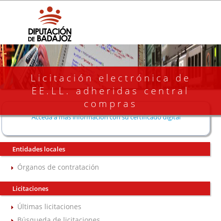
Licitación electrónica de
EE.LL. adheridas central
compras
Acceda a más información con su certificado digital
Entidades locales
Órganos de contratación
Licitaciones
Últimas licitaciones
Búsqueda de licitaciones