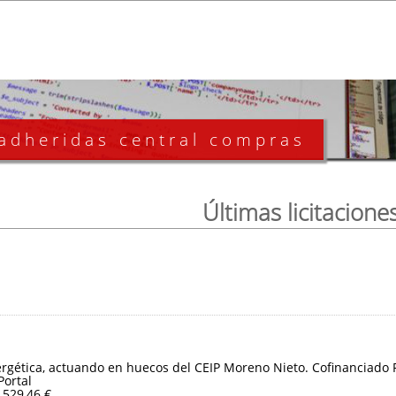
 adheridas central compras
Últimas licitacione
ergética, actuando en huecos del CEIP Moreno Nieto. Cofinanciado
Portal
.529,46 €