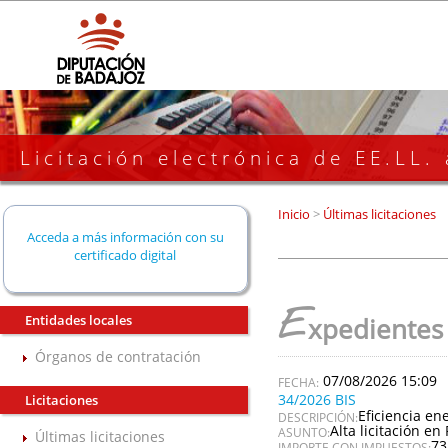
Licitación electrónica de EE.LL.
Inicio
>
Últimas licitaciones
Acceda a más información con su
certificado digital
E
Entidades locales
xpedientes
Órganos de contratación
07/08/2026 15:09
34/2026 BIS
Licitaciones
Eficiencia en
DESCRIPCIÓN:
Alta licitación en 
ASUNTO:
Últimas licitaciones
73
IMPORTE CON IMPUESTOS: