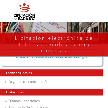
Licitación electrónica de
EE.LL. adheridas central
compras
Acceda a más información con su certificado digital
Entidades locales
Órganos de contratación
Licitaciones
Últimas licitaciones
Búsqueda de licitaciones