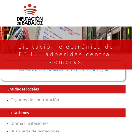
Licitación electrónica de
EE.LL. adheridas central
compras
Acceda a más información con su certificado digital
Entidades locales
Órganos de contratación
Licitaciones
Últimas licitaciones
Búsqueda de licitaciones