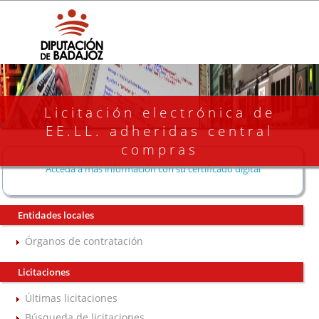
Licitación electrónica de
EE.LL. adheridas central
compras
Acceda a más información con su certificado digital
Entidades locales
Órganos de contratación
Licitaciones
Últimas licitaciones
Búsqueda de licitaciones