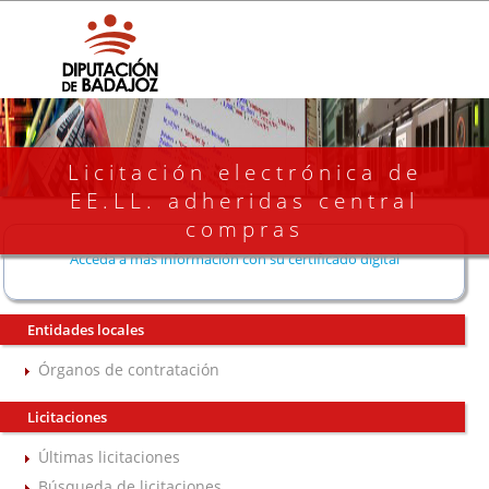
Licitación electrónica de
EE.LL. adheridas central
compras
Acceda a más información con su certificado digital
Entidades locales
Órganos de contratación
Licitaciones
Últimas licitaciones
Búsqueda de licitaciones