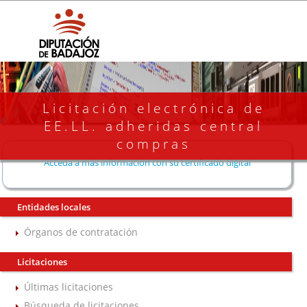
Licitación electrónica de
EE.LL. adheridas central
compras
Acceda a más información con su certificado digital
Entidades locales
Órganos de contratación
Licitaciones
Últimas licitaciones
Búsqueda de licitaciones