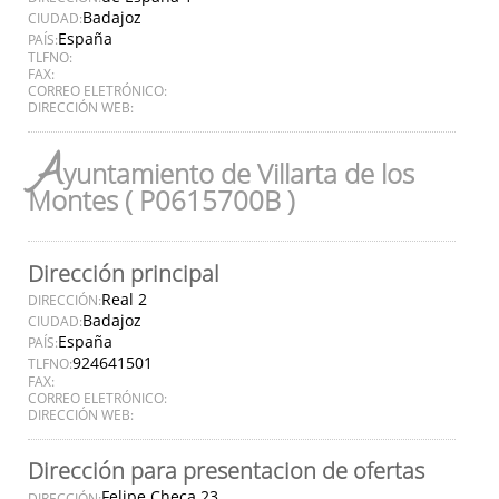
Badajoz
CIUDAD:
España
PAÍS:
TLFNO:
FAX:
CORREO ELETRÓNICO:
DIRECCIÓN WEB:
A
yuntamiento de Villarta de los
Montes ( P0615700B )
Dirección principal
Real 2
DIRECCIÓN:
Badajoz
CIUDAD:
España
PAÍS:
924641501
TLFNO:
FAX:
CORREO ELETRÓNICO:
DIRECCIÓN WEB:
Dirección para presentacion de ofertas
Felipe Checa 23
DIRECCIÓN: