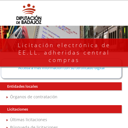
Licitación electrónica de
EE.LL. adheridas central
compras
Acceda a más información con su certificado digital
Entidades locales
Órganos de contratación
Licitaciones
Últimas licitaciones
Búsqueda de licitaciones