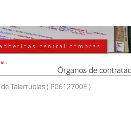
 adheridas central compras
ción
Órganos de contratac
de Talarrubias ( P0612700E )
l