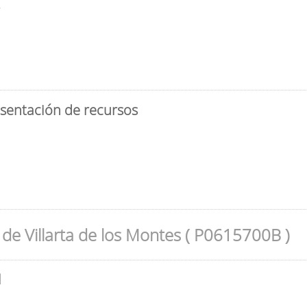
3
esentación de recursos
de Villarta de los Montes ( P0615700B )
l