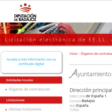
Licitación electrónica de EE.LL.
Inicio
>
Órganos de contrata
Acceda a más información con su
certificado digital
A
yuntamiento 
Entidades locales
Órganos de contratación
Dirección principa
de España 1
DIRECCIÓN:
Licitaciones
Badajoz
CIUDAD:
España
PAÍS:
Últimas licitaciones
TLFNO: