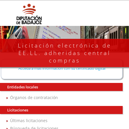
Licitación electrónica de
EE.LL. adheridas central
compras
Acceda a más información con su certificado digital
Entidades locales
Órganos de contratación
Licitaciones
Últimas licitaciones
Búsqueda de licitaciones