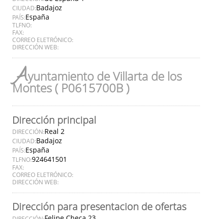
Badajoz
CIUDAD:
España
PAÍS:
TLFNO:
FAX:
CORREO ELETRÓNICO:
DIRECCIÓN WEB:
A
yuntamiento de Villarta de los
Montes ( P0615700B )
Dirección principal
Real 2
DIRECCIÓN:
Badajoz
CIUDAD:
España
PAÍS:
924641501
TLFNO:
FAX:
CORREO ELETRÓNICO:
DIRECCIÓN WEB:
Dirección para presentacion de ofertas
Felipe Checa 23
DIRECCIÓN: