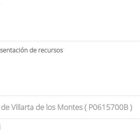
3
esentación de recursos
de Villarta de los Montes ( P0615700B )
l