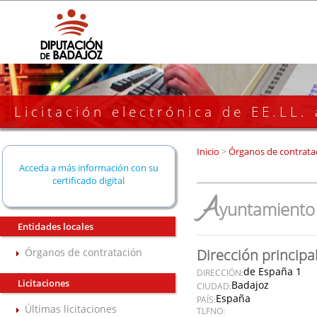
Licitación electrónica de EE.LL.
Inicio
>
Órganos de contrata
Acceda a más información con su
certificado digital
A
yuntamiento 
Entidades locales
Órganos de contratación
Dirección principa
de España 1
DIRECCIÓN:
Licitaciones
Badajoz
CIUDAD:
España
PAÍS:
Últimas licitaciones
TLFNO: