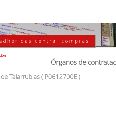
 adheridas central compras
ción
Órganos de contratac
de Talarrubias ( P0612700E )
l