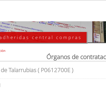
 adheridas central compras
ción
Órganos de contratac
de Talarrubias ( P0612700E )
l