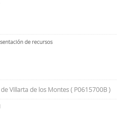
3
esentación de recursos
de Villarta de los Montes ( P0615700B )
l