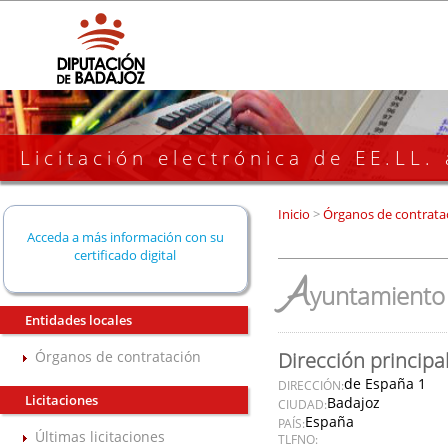
Licitación electrónica de EE.LL.
Inicio
>
Órganos de contrata
Acceda a más información con su
certificado digital
A
yuntamiento 
Entidades locales
Órganos de contratación
Dirección principa
de España 1
DIRECCIÓN:
Licitaciones
Badajoz
CIUDAD:
España
PAÍS:
Últimas licitaciones
TLFNO: