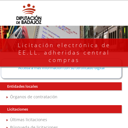
Licitación electrónica de
EE.LL. adheridas central
compras
Acceda a más información con su certificado digital
Entidades locales
Órganos de contratación
Licitaciones
Últimas licitaciones
Búsqueda de licitaciones