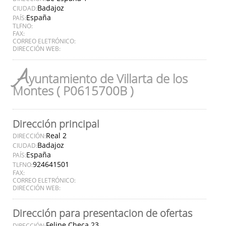
Badajoz
CIUDAD:
España
PAÍS:
TLFNO:
FAX:
CORREO ELETRÓNICO:
DIRECCIÓN WEB:
A
yuntamiento de Villarta de los
Montes ( P0615700B )
Dirección principal
Real 2
DIRECCIÓN:
Badajoz
CIUDAD:
España
PAÍS:
924641501
TLFNO:
FAX:
CORREO ELETRÓNICO:
DIRECCIÓN WEB:
Dirección para presentacion de ofertas
Felipe Checa 23
DIRECCIÓN: