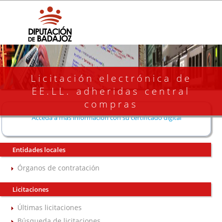
Licitación electrónica de
EE.LL. adheridas central
compras
Acceda a más información con su certificado digital
Entidades locales
Órganos de contratación
Licitaciones
Últimas licitaciones
Búsqueda de licitaciones