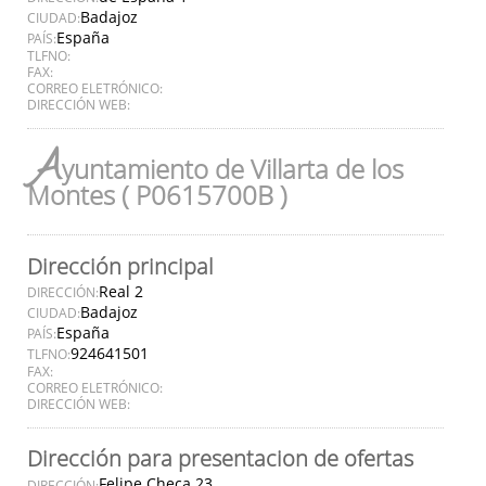
Badajoz
CIUDAD:
España
PAÍS:
TLFNO:
FAX:
CORREO ELETRÓNICO:
DIRECCIÓN WEB:
A
yuntamiento de Villarta de los
Montes ( P0615700B )
Dirección principal
Real 2
DIRECCIÓN:
Badajoz
CIUDAD:
España
PAÍS:
924641501
TLFNO:
FAX:
CORREO ELETRÓNICO:
DIRECCIÓN WEB:
Dirección para presentacion de ofertas
Felipe Checa 23
DIRECCIÓN: