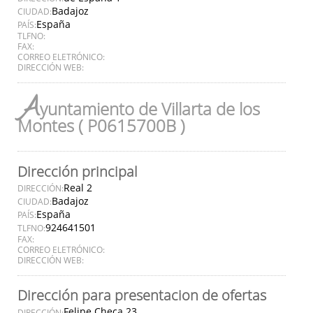
Badajoz
CIUDAD:
España
PAÍS:
TLFNO:
FAX:
CORREO ELETRÓNICO:
DIRECCIÓN WEB:
A
yuntamiento de Villarta de los
Montes ( P0615700B )
Dirección principal
Real 2
DIRECCIÓN:
Badajoz
CIUDAD:
España
PAÍS:
924641501
TLFNO:
FAX:
CORREO ELETRÓNICO:
DIRECCIÓN WEB:
Dirección para presentacion de ofertas
Felipe Checa 23
DIRECCIÓN: