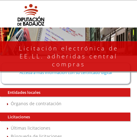
Licitación electrónica de
EE.LL. adheridas central
compras
Acceda a más información con su certificado digital
Entidades locales
Órganos de contratación
Licitaciones
Últimas licitaciones
Búsqueda de licitaciones