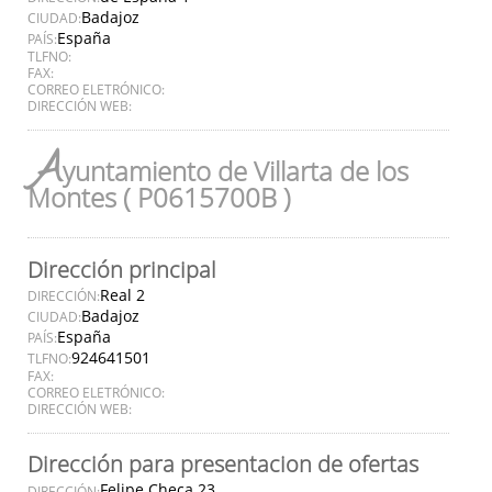
Badajoz
CIUDAD:
España
PAÍS:
TLFNO:
FAX:
CORREO ELETRÓNICO:
DIRECCIÓN WEB:
A
yuntamiento de Villarta de los
Montes ( P0615700B )
Dirección principal
Real 2
DIRECCIÓN:
Badajoz
CIUDAD:
España
PAÍS:
924641501
TLFNO:
FAX:
CORREO ELETRÓNICO:
DIRECCIÓN WEB:
Dirección para presentacion de ofertas
Felipe Checa 23
DIRECCIÓN: