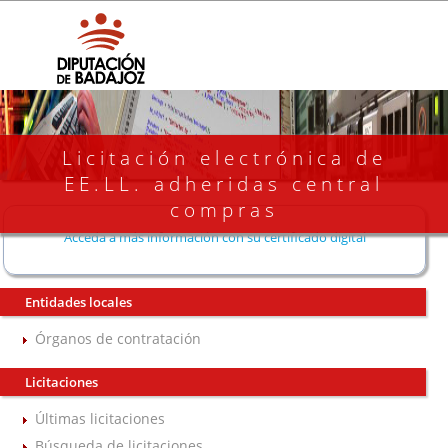
Licitación electrónica de
EE.LL. adheridas central
compras
Acceda a más información con su certificado digital
Entidades locales
Órganos de contratación
Licitaciones
Últimas licitaciones
Búsqueda de licitaciones