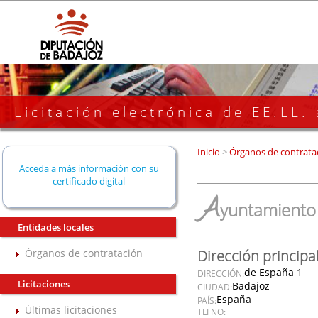
Licitación electrónica de EE.LL.
Inicio
>
Órganos de contrata
Acceda a más información con su
certificado digital
A
yuntamiento 
Entidades locales
Órganos de contratación
Dirección principa
de España 1
DIRECCIÓN:
Licitaciones
Badajoz
CIUDAD:
España
PAÍS:
Últimas licitaciones
TLFNO: