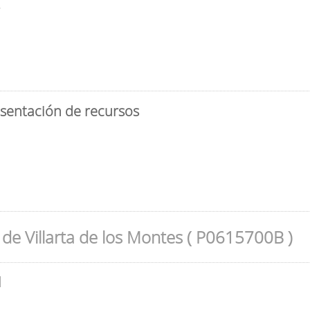
3
esentación de recursos
de Villarta de los Montes ( P0615700B )
l