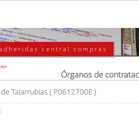
 adheridas central compras
ción
Órganos de contratac
de Talarrubias ( P0612700E )
l