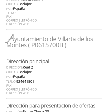
Badajoz
CIUDAD:
España
PAÍS:
TLFNO:
FAX:
CORREO ELETRÓNICO:
DIRECCIÓN WEB:
A
yuntamiento de Villarta de los
Montes ( P0615700B )
Dirección principal
Real 2
DIRECCIÓN:
Badajoz
CIUDAD:
España
PAÍS:
924641501
TLFNO:
FAX:
CORREO ELETRÓNICO:
DIRECCIÓN WEB:
Dirección para presentacion de ofertas
Felipe Checa 23
DIRECCIÓN: