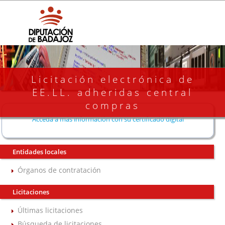
Licitación electrónica de
EE.LL. adheridas central
compras
Acceda a más información con su certificado digital
Entidades locales
Órganos de contratación
Licitaciones
Últimas licitaciones
Búsqueda de licitaciones