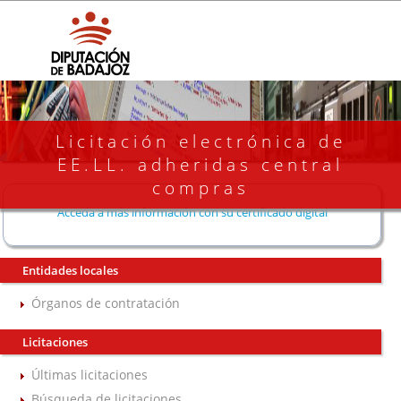
Licitación electrónica de
EE.LL. adheridas central
compras
Acceda a más información con su certificado digital
Entidades locales
Órganos de contratación
Licitaciones
Últimas licitaciones
Búsqueda de licitaciones