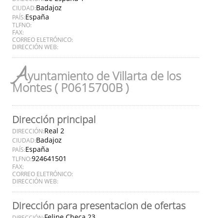
Badajoz
CIUDAD:
España
PAÍS:
TLFNO:
FAX:
CORREO ELETRÓNICO:
DIRECCIÓN WEB:
A
yuntamiento de Villarta de los
Montes ( P0615700B )
Dirección principal
Real 2
DIRECCIÓN:
Badajoz
CIUDAD:
España
PAÍS:
924641501
TLFNO:
FAX:
CORREO ELETRÓNICO:
DIRECCIÓN WEB:
Dirección para presentacion de ofertas
Felipe Checa 23
DIRECCIÓN: