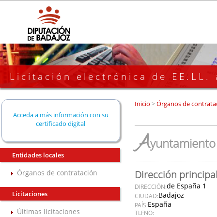
Licitación electrónica de EE.LL.
Inicio
>
Órganos de contrata
Acceda a más información con su
certificado digital
A
yuntamiento 
Entidades locales
Órganos de contratación
Dirección principa
de España 1
DIRECCIÓN:
Licitaciones
Badajoz
CIUDAD:
España
PAÍS:
Últimas licitaciones
TLFNO: