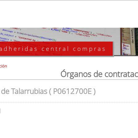
 adheridas central compras
ción
Órganos de contratac
de Talarrubias ( P0612700E )
l