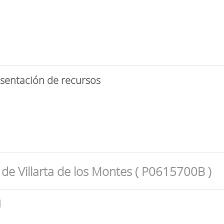
3
esentación de recursos
de Villarta de los Montes ( P0615700B )
l