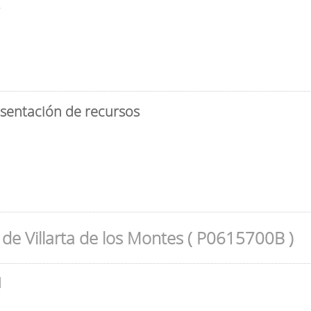
3
esentación de recursos
de Villarta de los Montes ( P0615700B )
l