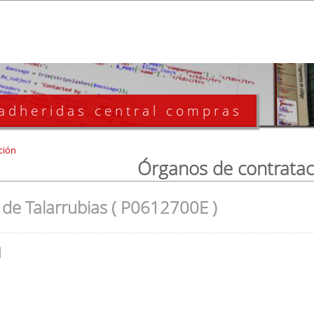
 adheridas central compras
ción
Órganos de contratac
de Talarrubias ( P0612700E )
l