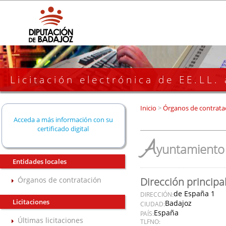
Licitación electrónica de EE.LL.
Inicio
>
Órganos de contrata
Acceda a más información con su
certificado digital
A
yuntamiento 
Entidades locales
Órganos de contratación
Dirección principa
de España 1
DIRECCIÓN:
Licitaciones
Badajoz
CIUDAD:
España
PAÍS:
Últimas licitaciones
TLFNO: