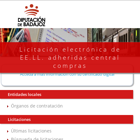
Licitación electrónica de
EE.LL. adheridas central
compras
Acceda a más información con su certificado digital
Entidades locales
Órganos de contratación
Licitaciones
Últimas licitaciones
Búsqueda de licitaciones