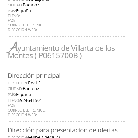
Badajoz
CIUDAD:
España
PAÍS:
TLFNO:
FAX:
CORREO ELETRÓNICO:
DIRECCIÓN WEB:
A
yuntamiento de Villarta de los
Montes ( P0615700B )
Dirección principal
Real 2
DIRECCIÓN:
Badajoz
CIUDAD:
España
PAÍS:
924641501
TLFNO:
FAX:
CORREO ELETRÓNICO:
DIRECCIÓN WEB:
Dirección para presentacion de ofertas
Felipe Checa 23
DIRECCIÓN: