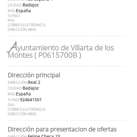
Badajoz
CIUDAD:
España
PAÍS:
TLFNO:
FAX:
CORREO ELETRÓNICO:
DIRECCIÓN WEB:
A
yuntamiento de Villarta de los
Montes ( P0615700B )
Dirección principal
Real 2
DIRECCIÓN:
Badajoz
CIUDAD:
España
PAÍS:
924641501
TLFNO:
FAX:
CORREO ELETRÓNICO:
DIRECCIÓN WEB:
Dirección para presentacion de ofertas
Felipe Checa 23
DIRECCIÓN: