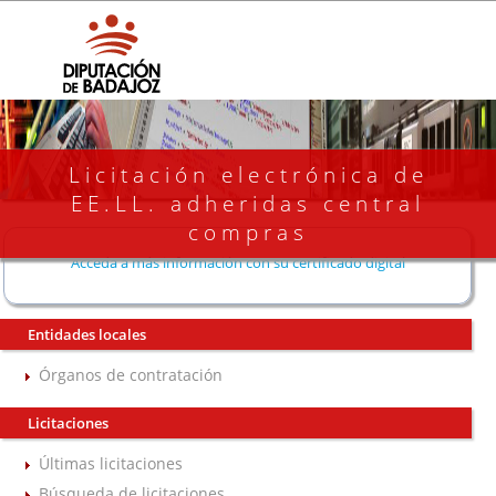
Licitación electrónica de
EE.LL. adheridas central
compras
Acceda a más información con su certificado digital
Entidades locales
Órganos de contratación
Licitaciones
Últimas licitaciones
Búsqueda de licitaciones