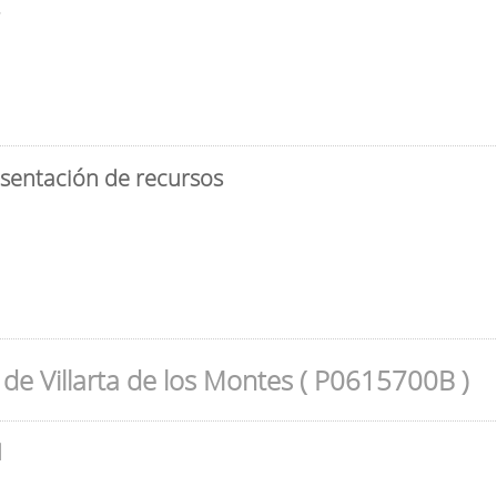
3
esentación de recursos
de Villarta de los Montes ( P0615700B )
l