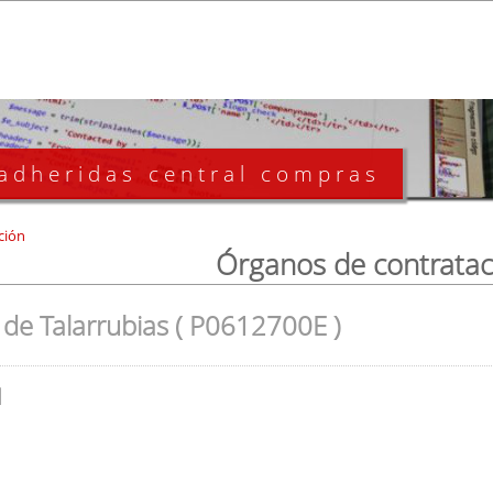
 adheridas central compras
ción
Órganos de contratac
de Talarrubias ( P0612700E )
l