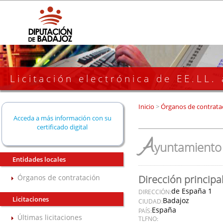
Licitación electrónica de EE.LL.
Inicio
>
Órganos de contrata
Acceda a más información con su
certificado digital
A
yuntamiento 
Entidades locales
Órganos de contratación
Dirección principa
de España 1
DIRECCIÓN:
Licitaciones
Badajoz
CIUDAD:
España
PAÍS:
Últimas licitaciones
TLFNO: