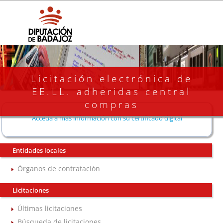
Licitación electrónica de
EE.LL. adheridas central
compras
Acceda a más información con su certificado digital
Entidades locales
Órganos de contratación
Licitaciones
Últimas licitaciones
Búsqueda de licitaciones