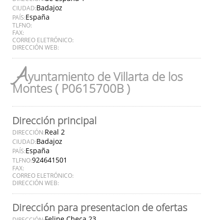
Badajoz
CIUDAD:
España
PAÍS:
TLFNO:
FAX:
CORREO ELETRÓNICO:
DIRECCIÓN WEB:
A
yuntamiento de Villarta de los
Montes ( P0615700B )
Dirección principal
Real 2
DIRECCIÓN:
Badajoz
CIUDAD:
España
PAÍS:
924641501
TLFNO:
FAX:
CORREO ELETRÓNICO:
DIRECCIÓN WEB:
Dirección para presentacion de ofertas
Felipe Checa 23
DIRECCIÓN: