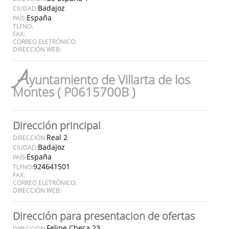
Badajoz
CIUDAD:
España
PAÍS:
TLFNO:
FAX:
CORREO ELETRÓNICO:
DIRECCIÓN WEB:
A
yuntamiento de Villarta de los
Montes ( P0615700B )
Dirección principal
Real 2
DIRECCIÓN:
Badajoz
CIUDAD:
España
PAÍS:
924641501
TLFNO:
FAX:
CORREO ELETRÓNICO:
DIRECCIÓN WEB:
Dirección para presentacion de ofertas
Felipe Checa 23
DIRECCIÓN: