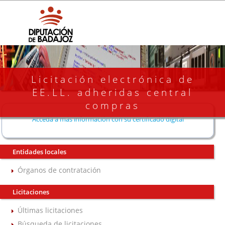
Licitación electrónica de
EE.LL. adheridas central
compras
Acceda a más información con su certificado digital
Entidades locales
Órganos de contratación
Licitaciones
Últimas licitaciones
Búsqueda de licitaciones