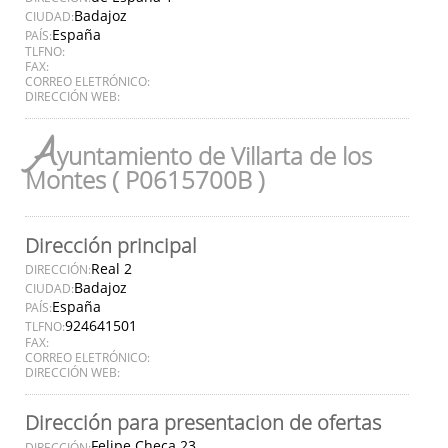
Badajoz
CIUDAD:
España
PAÍS:
TLFNO:
FAX:
CORREO ELETRÓNICO:
DIRECCIÓN WEB:
A
yuntamiento de Villarta de los
Montes ( P0615700B )
Dirección principal
Real 2
DIRECCIÓN:
Badajoz
CIUDAD:
España
PAÍS:
924641501
TLFNO:
FAX:
CORREO ELETRÓNICO:
DIRECCIÓN WEB:
Dirección para presentacion de ofertas
Felipe Checa 23
DIRECCIÓN: