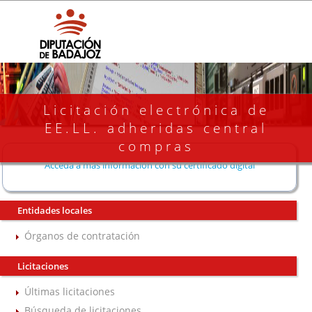
Licitación electrónica de
EE.LL. adheridas central
compras
Acceda a más información con su certificado digital
Entidades locales
Órganos de contratación
Licitaciones
Últimas licitaciones
Búsqueda de licitaciones