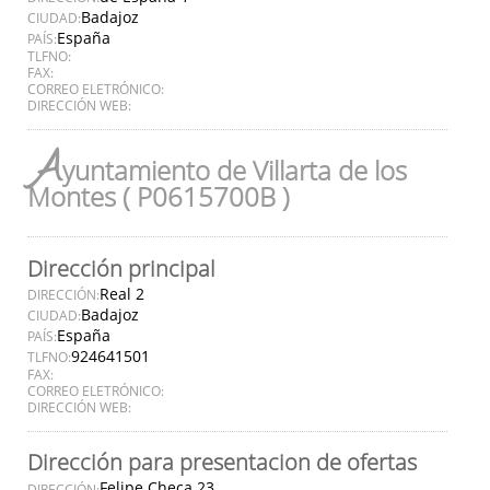
Badajoz
CIUDAD:
España
PAÍS:
TLFNO:
FAX:
CORREO ELETRÓNICO:
DIRECCIÓN WEB:
A
yuntamiento de Villarta de los
Montes ( P0615700B )
Dirección principal
Real 2
DIRECCIÓN:
Badajoz
CIUDAD:
España
PAÍS:
924641501
TLFNO:
FAX:
CORREO ELETRÓNICO:
DIRECCIÓN WEB:
Dirección para presentacion de ofertas
Felipe Checa 23
DIRECCIÓN: