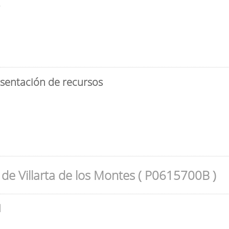
3
esentación de recursos
de Villarta de los Montes ( P0615700B )
l