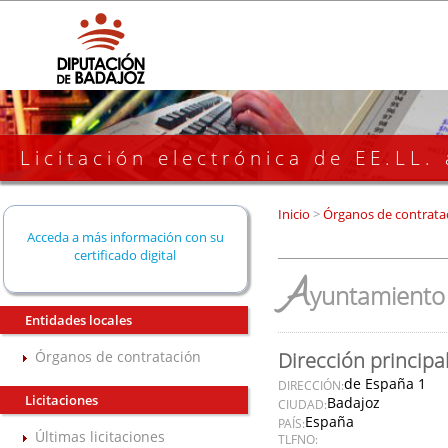
Licitación electrónica de EE.LL.
Inicio
>
Órganos de contrata
Acceda a más información con su
certificado digital
A
yuntamiento 
Entidades locales
Órganos de contratación
Dirección principa
de España 1
DIRECCIÓN:
Licitaciones
Badajoz
CIUDAD:
España
PAÍS:
Últimas licitaciones
TLFNO: