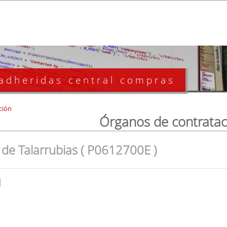
 adheridas central compras
ción
Órganos de contratac
de Talarrubias ( P0612700E )
l