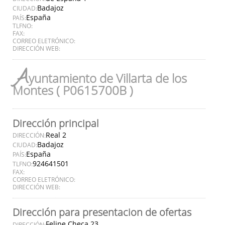
Badajoz
CIUDAD:
España
PAÍS:
TLFNO:
FAX:
CORREO ELETRÓNICO:
DIRECCIÓN WEB:
A
yuntamiento de Villarta de los
Montes ( P0615700B )
Dirección principal
Real 2
DIRECCIÓN:
Badajoz
CIUDAD:
España
PAÍS:
924641501
TLFNO:
FAX:
CORREO ELETRÓNICO:
DIRECCIÓN WEB:
Dirección para presentacion de ofertas
Felipe Checa 23
DIRECCIÓN: