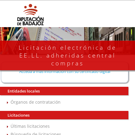
Licitación electrónica de
EE.LL. adheridas central
compras
Acceda a más información con su certificado digital
Entidades locales
Órganos de contratación
Licitaciones
Últimas licitaciones
Búsqueda de licitaciones