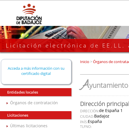
Licitación electrónica de EE.LL.
Inicio
>
Órganos de contrata
Acceda a más información con su
certificado digital
A
yuntamiento 
Entidades locales
Órganos de contratación
Dirección principa
de España 1
DIRECCIÓN:
Licitaciones
Badajoz
CIUDAD:
España
PAÍS:
Últimas licitaciones
TLFNO: