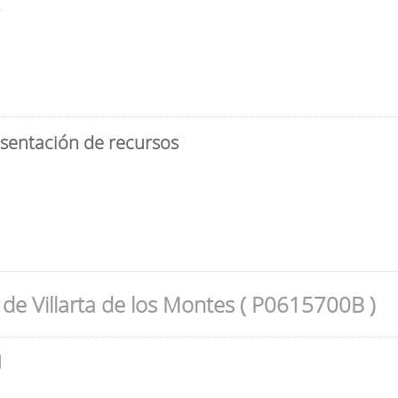
3
esentación de recursos
de Villarta de los Montes ( P0615700B )
l