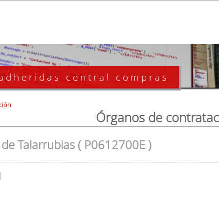
 adheridas central compras
ción
Órganos de contratac
de Talarrubias ( P0612700E )
l