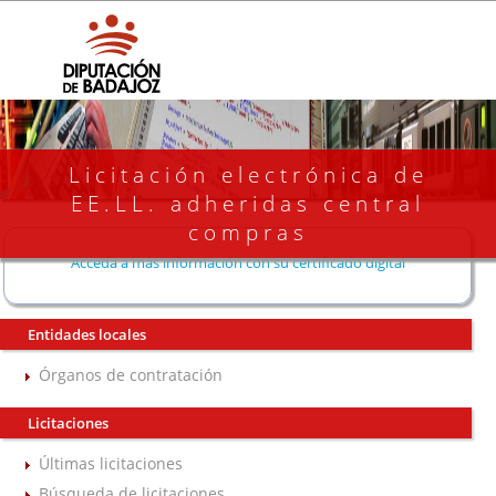
Licitación electrónica de
EE.LL. adheridas central
compras
Acceda a más información con su certificado digital
Entidades locales
Órganos de contratación
Licitaciones
Últimas licitaciones
Búsqueda de licitaciones