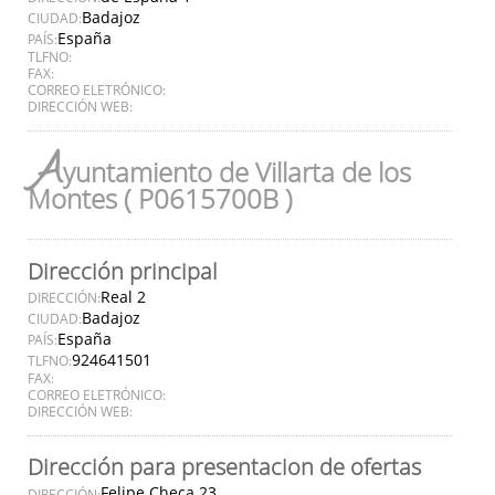
Badajoz
CIUDAD:
España
PAÍS:
TLFNO:
FAX:
CORREO ELETRÓNICO:
DIRECCIÓN WEB:
A
yuntamiento de Villarta de los
Montes ( P0615700B )
Dirección principal
Real 2
DIRECCIÓN:
Badajoz
CIUDAD:
España
PAÍS:
924641501
TLFNO:
FAX:
CORREO ELETRÓNICO:
DIRECCIÓN WEB:
Dirección para presentacion de ofertas
Felipe Checa 23
DIRECCIÓN: