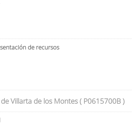
3
esentación de recursos
de Villarta de los Montes ( P0615700B )
l