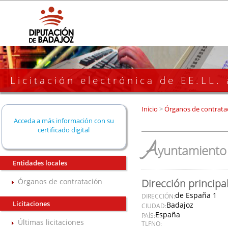
Licitación electrónica de EE.LL.
Inicio
>
Órganos de contrata
Acceda a más información con su
certificado digital
A
yuntamiento 
Entidades locales
Órganos de contratación
Dirección principa
de España 1
DIRECCIÓN:
Licitaciones
Badajoz
CIUDAD:
España
PAÍS:
Últimas licitaciones
TLFNO: