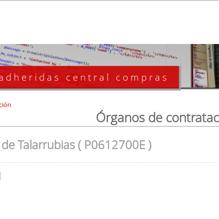
 adheridas central compras
ción
Órganos de contratac
de Talarrubias ( P0612700E )
l