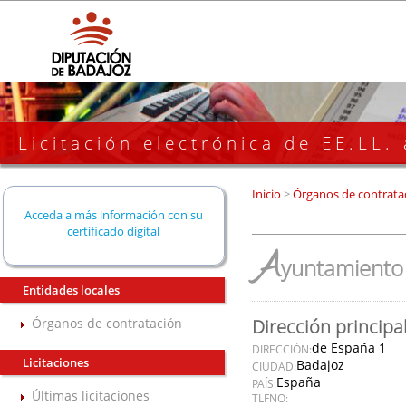
Licitación electrónica de EE.LL.
Inicio
>
Órganos de contrata
Acceda a más información con su
certificado digital
A
yuntamiento 
Entidades locales
Órganos de contratación
Dirección principa
de España 1
DIRECCIÓN:
Licitaciones
Badajoz
CIUDAD:
España
PAÍS:
Últimas licitaciones
TLFNO: