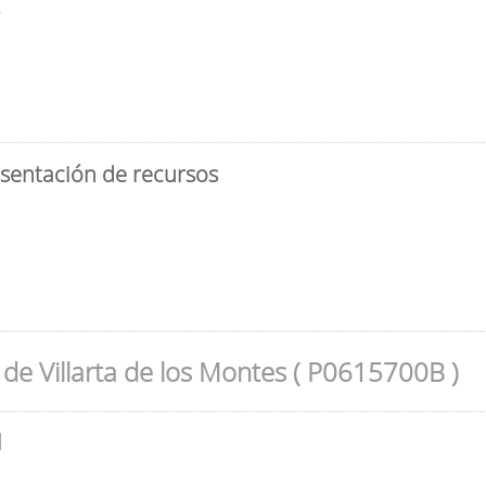
3
esentación de recursos
de Villarta de los Montes ( P0615700B )
l