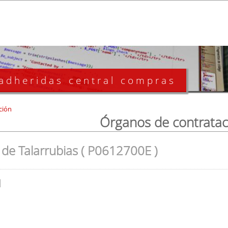
 adheridas central compras
ción
Órganos de contratac
de Talarrubias ( P0612700E )
l