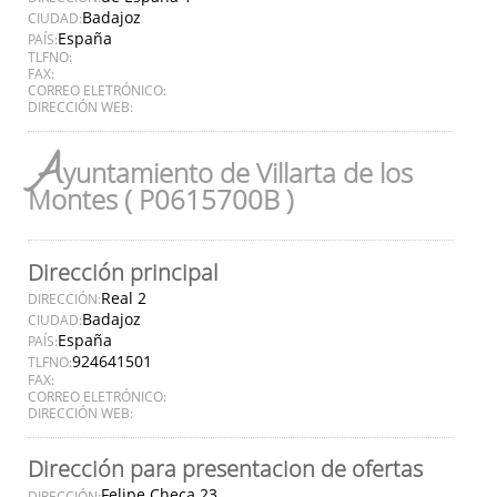
Badajoz
CIUDAD:
España
PAÍS:
TLFNO:
FAX:
CORREO ELETRÓNICO:
DIRECCIÓN WEB:
A
yuntamiento de Villarta de los
Montes ( P0615700B )
Dirección principal
Real 2
DIRECCIÓN:
Badajoz
CIUDAD:
España
PAÍS:
924641501
TLFNO:
FAX:
CORREO ELETRÓNICO:
DIRECCIÓN WEB:
Dirección para presentacion de ofertas
Felipe Checa 23
DIRECCIÓN: