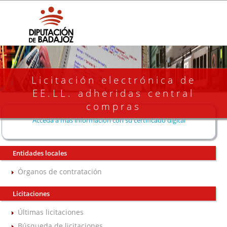
Licitación electrónica de
EE.LL. adheridas central
compras
Acceda a más información con su certificado digital
Entidades locales
Órganos de contratación
Licitaciones
Últimas licitaciones
Búsqueda de licitaciones