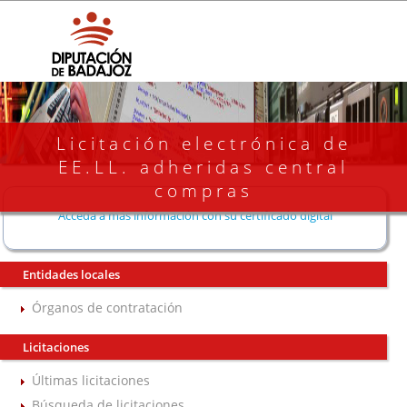
Licitación electrónica de
EE.LL. adheridas central
compras
Acceda a más información con su certificado digital
Entidades locales
Órganos de contratación
Licitaciones
Últimas licitaciones
Búsqueda de licitaciones