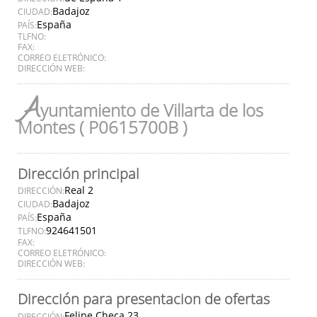
Badajoz
CIUDAD:
España
PAÍS:
TLFNO:
FAX:
CORREO ELETRÓNICO:
DIRECCIÓN WEB:
A
yuntamiento de Villarta de los
Montes ( P0615700B )
Dirección principal
Real 2
DIRECCIÓN:
Badajoz
CIUDAD:
España
PAÍS:
924641501
TLFNO:
FAX:
CORREO ELETRÓNICO:
DIRECCIÓN WEB:
Dirección para presentacion de ofertas
Felipe Checa 23
DIRECCIÓN: